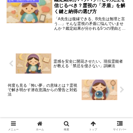
霊視・透視占い師を深掘り
事です。
信じるべき？霊視の「矛盾」を解
く鍵と納得の選び方
「A先生は復縁できる、B先生は無理と言
う…」そんな霊視の矛盾に悩んでいませ
んか？鑑定結果が分かれる5つの理由と、
迷った時のセカンドオピニオンの受け
方、ココナラで自分に合った先生を見極
めるコツを専門編集者が詳しく解説しま
す。
霊感を安全に開花させたい。現役霊能者
が教える「禁忌を侵さない」訓練法
何度も見る「怖い夢」の意味とは？霊視
で解き明かす潜在意識からの警告と対処
法
メニュー
ホーム
検索
トップ
サイドバー