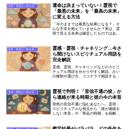
師も紹介します。不安を解消し、前向き
運命は決まっていない！霊視で
霊視・透視占い師を深掘り
な毎日を取り戻すヒントに。
「最悪の未来」を「最高の未来」
に変える方法
「今のままでは最悪な結果になる？」そ
んな不安を抱えていませんか？実は、霊
視で見える未来は確定したものではあり
ません。本記事では、霊視を活用して運
命を好転させる方法や、ココナラで信頼
できる占い師の見極め方を専門編集者が
霊感・霊視・チャネリング…今さ
霊視・透視占い師を深掘り
解説します。
ら聞けないスピリチュアル用語を
完全解説
霊感、霊視、チャネリングなどのスピリ
チュアル用語を分かりやすく解説。占い
の種類や選び方、ココナラで相談する際
のポイントも掲載。初心者が安心して鑑
定を受けられるよう、用語の定義から相
談のコツまで4000文字以上の情報量で深
霊視で判明！「音信不通の彼」か
霊視・透視占い師を深掘り
掘りします。
ら連絡が来る時期と彼の今の本音
突然の音信不通に悩むあなたへ。霊視・
スピリチュアルな視点から「彼が連絡を
しない本音」や「再会の時期」を紐解き
ます。復縁に強い雪見そう先生など、コ
コナラの人気占い師も紹介。不安を解消
し、次の一歩を踏み出すためのガイド記
鑑定結果がバラバラ…どの先生を