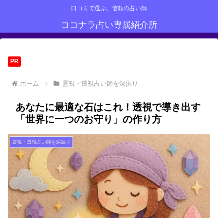
口コミで選ぶ、信頼の占い師
ココナラ占い専属紹介所
PR
ホーム
霊視・透視占い師を深掘り
あなたに最適な石はこれ！透視で導き出す
「世界に一つのお守り」の作り方
霊視・透視占い師を深掘り