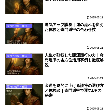
2025.05.21
運気アップ護符｜運の流れを変え
護符の効果・種類ガイド
た体験と奇門遁甲の合わせ技
2025.05.21
人生が好転した開運護符の力｜奇
護符の効果・種類ガイド
門遁甲の吉方位活用事例も徹底解
説
2025.05.21
金運を劇的に上げる護符の選び方
護符の効果・種類ガイド
と体験談｜奇門遁甲で運気UPの
秘密
2025.05.21