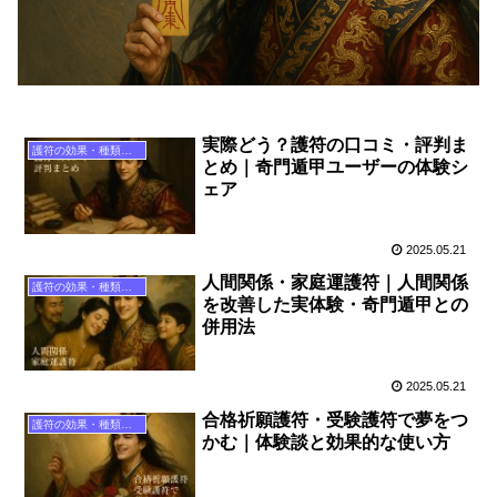
実際どう？護符の口コミ・評判ま
護符の効果・種類ガイド
とめ｜奇門遁甲ユーザーの体験シ
ェア
2025.05.21
人間関係・家庭運護符｜人間関係
護符の効果・種類ガイド
を改善した実体験・奇門遁甲との
併用法
2025.05.21
合格祈願護符・受験護符で夢をつ
護符の効果・種類ガイド
かむ｜体験談と効果的な使い方