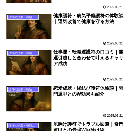
2025.05.21
健康護符・病気平癒護符の体験談
護符の効果・種類ガイド
｜運気改善で健康を守る方法
2025.05.21
仕事運・転職運護符の口コミ｜開
護符の効果・種類ガイド
運引越しと合わせて叶えるキャリ
ア成功
2025.05.21
恋愛成就・縁結び護符体験談｜奇
護符の効果・種類ガイド
門遁甲とのW効果も紹介
2025.05.21
厄除け護符でトラブル回避｜奇門
護符の効果・種類ガイド
遁甲との最強W厄除け術