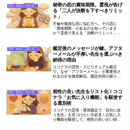
たの幸せな未来への第一歩に。
秘密の恋の賞味期限。霊視が告げ
霊視・透視占い師を深掘り
る「二人が決断を下すべきリミッ
ト」
不倫や複雑な恋に悩む方へ。その恋に
「賞味期限」があるのを知っています
か？霊視で見える「決断のリミット」や
相手の本音を紐解き、後悔しない道を選
ぶためのヒントを解説。ココナラの人気
鑑定師toraramaro先生など、信頼できる
鑑定後のメッセージが鍵。アフタ
霊視・透視占い師を深掘り
占い師も紹介します。
ーメールが手厚い先生を選ぶべき
納得の理由
ココナラの霊視・スピリチュアル鑑定
で、なぜ「アフターメール」が重要視さ
れるのかを徹底解説。鑑定内容の振り返
りやお守り代わりのメッセージが、あな
たの不安をどう癒やすのか。あおいめぐ
み先生など、対応が丁寧な人気占い師も
相性の良い先生をリスト化！ココ
霊視・透視占い師を深掘り
ご紹介します。
ナラ「お気に入り機能」を駆使す
る選別術
ココナラの霊視・透視鑑定で「自分に合
う先生」を見つけたい方必見！お気に入
り機能を駆使して、相性の良い占い師を
リスト化する選別術をプロが解説しま
す。佐和先生や雷鳥先生など、人気占い