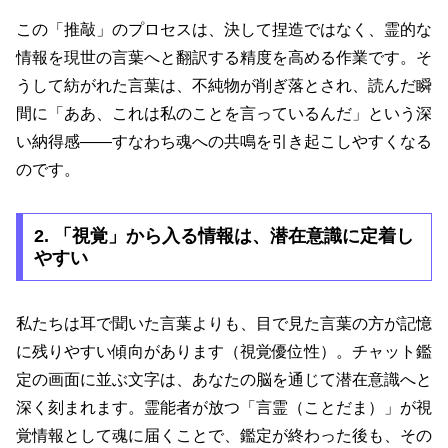
この「推敲」のプロセスは、決して捏造ではなく、霊的な
情報を現世の言葉へと翻訳する精度を高める作業です。そ
うして紡がれた言葉は、不純物が削ぎ落とされ、読んだ瞬
間に「ああ、これは私のことを言っているんだ」という深
い納得感――すなわち魂への共鳴を引き起こしやすくなる
のです。
2. 「視覚」から入る情報は、潜在意識に定着し
やすい
私たちは耳で聞いた言葉よりも、目で見た言葉の方が記憶
に残りやすい傾向があります（視覚優位性）。チャット鑑
定の画面に並ぶ文字は、あなたの脳を通じて潜在意識へと
深く刻まれます。霊能者が放つ「言霊（ことだま）」が視
覚情報として魂に届くことで、鑑定が終わった後も、その