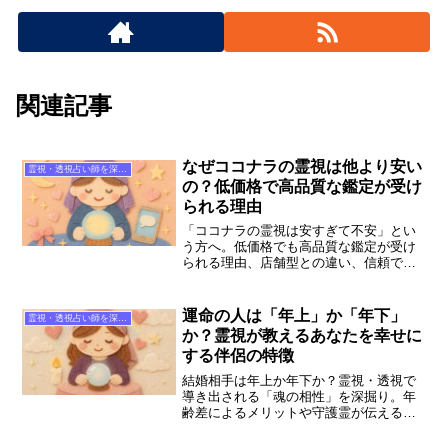
関連記事
なぜココナラの霊視は他より安い
霊視・透視占い師を深掘り
の？低価格で高品質な鑑定が受け
られる理由
「ココナラの霊視は安すぎて不安」とい
う方へ。低価格でも高品質な鑑定が受け
られる理由、店舗型との違い、信頼でき
る占い師の見極め方を徹底解説します。
せろ☆しあり先生など、初心者におすす
めの占い師も紹介。安心して相談するた
運命の人は「年上」か「年下」
霊視・透視占い師を深掘り
めのガイドです。
か？霊視が教えるあなたを幸せに
する伴侶の特徴
結婚相手は年上か年下か？霊視・透視で
導き出される「魂の相性」を深掘り。年
齢差によるメリットや守護霊が伝えるメ
ッセージ、ココナラの人気占い師に相談
する際のポイントまで詳しく解説。あな