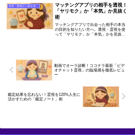
師の選び方や相談のコツ、依存しないた
マッチングアプリの相手を透視！
霊視・透視占い師を深掘り
めの心構えも詳しくご紹介。
「ヤリモク」か「本気」か見抜く
術
マッチングアプリで出会った相手の本当
の目的を知りたい方へ。透視・霊視を使
って「ヤリモク」か「本気」かを見抜く
方法を徹底解説。ココナラの人気占い師
の選び方や相談のコツ、スピリチュアル
な視点での見極めポイントを4000文字超
で紹介します。
動画でオーラ診断！ココナラ最新「ビデ
オチャット霊視」の臨場感を徹底レビュ
ー
鑑定結果を忘れない！霊視を120%人生に
活かすための「鑑定ノート」術