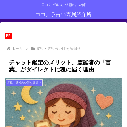
口コミで選ぶ、信頼の占い師
ココナラ占い専属紹介所
PR
ホーム
霊視・透視占い師を深掘り
チャット鑑定のメリット。霊能者の「言
葉」がダイレクトに魂に届く理由
霊視・透視占い師を深掘り