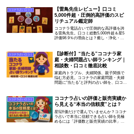
介。口コミデータや診断チャート付き
で、あなたにぴったりの先生が見つか
【雷鳥先生レビュー】口コミ
ココナラ占い口コミ
る！
5,000件超・圧倒的高評価のスピ
リチュアル鑑定師
ココナラ電話占いで圧倒的な高評価を誇
る雷鳥先生。口コミ総数5,000件超＆星5
評価98.9％の理由とは？癒し・浄化・祈
祷など、悩みに寄り添うスピリチュアル
鑑定の魅力を詳しく解説します。
【診断付】“当たる”ココナラ家
ココナラ占い口コミ
庭・夫婦問題占い師ランキング｜
相談数・口コミ徹底比較
家庭内トラブル、夫婦関係、親子関係で
悩む方必見。ココナラの家庭問題・夫婦
問題に“当たる”と評判の占い師を、口コ
ミ・相談件数からランキング化。診断チ
ャート付きであなたに最適な先生が見つ
かる！
ココナラ占いの評価と販売実績か
ココナラ占い口コミ
ら見える“本当の信頼度”とは？
星5評価だけで選んでいませんか？ココナ
ラ占いで本当に信頼できる占い師を見極
めるには「評価数と販売実績の比率」に
注目することが重要です。評価率の分析
からわかる、当たる占い師の共通点を詳