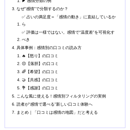
▶ 感情分類の例
なぜ“感情”で分類するのか？
✅ 占いの満足度＝「感情の動き」に直結しているか
ら
✅ 評価は一様ではない。感情で“温度差”を可視化す
べき
具体事例：感情別の口コミの読み方
🔥【怒り】の口コミ
😔【落胆】の口コミ
🌈【希望】の口コミ
🤝【共感】の口コミ
💐【感謝】の口コミ
こんな風に使える！感情別フィルタリングの実例
読者が“感情で選べる”新しい口コミ体験へ
まとめ｜「口コミは感情の地図」だと考える