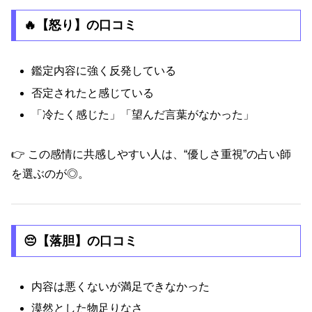
🔥【怒り】の口コミ
鑑定内容に強く反発している
否定されたと感じている
「冷たく感じた」「望んだ言葉がなかった」
👉 この感情に共感しやすい人は、“優しさ重視”の占い師
を選ぶのが◎。
😔【落胆】の口コミ
内容は悪くないが満足できなかった
漠然とした物足りなさ