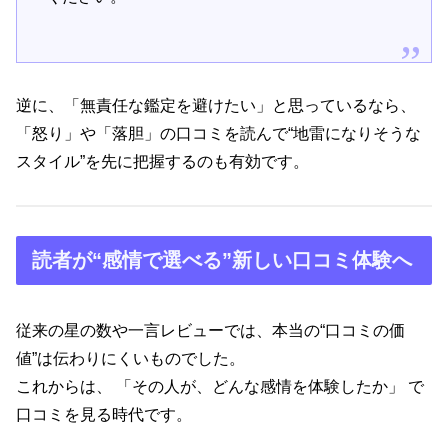
逆に、「無責任な鑑定を避けたい」と思っているなら、
「怒り」や「落胆」の口コミを読んで“地雷になりそうな
スタイル”を先に把握するのも有効です。
読者が“感情で選べる”新しい口コミ体験へ
従来の星の数や一言レビューでは、本当の“口コミの価
値”は伝わりにくいものでした。
これからは、 「その人が、どんな感情を体験したか」 で
口コミを見る時代です。