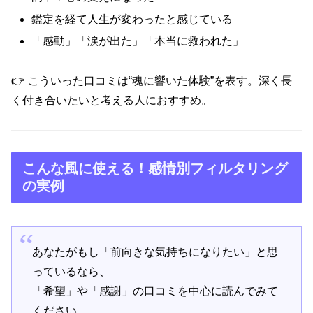
鑑定を経て人生が変わったと感じている
「感動」「涙が出た」「本当に救われた」
👉 こういった口コミは“魂に響いた体験”を表す。深く長
く付き合いたいと考える人におすすめ。
こんな風に使える！感情別フィルタリング
の実例
あなたがもし「前向きな気持ちになりたい」と思
っているなら、
「希望」や「感謝」の口コミを中心に読んでみて
ください。