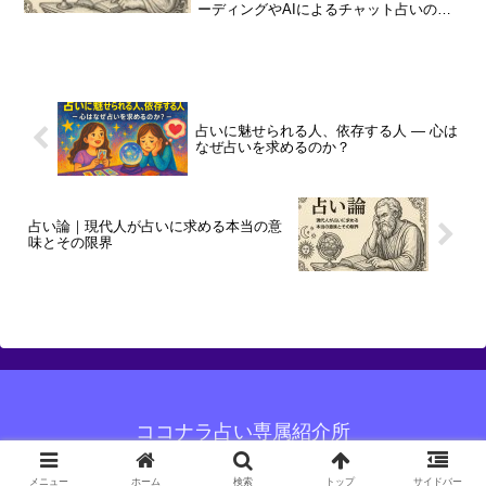
ーディングやAIによるチャット占いの可
能性まで解説。占いの本質と限界を深掘
りします。
占いに魅せられる人、依存する人 ― 心は
なぜ占いを求めるのか？
占い論｜現代人が占いに求める本当の意
味とその限界
ココナラ占い専属紹介所
© 2025 ココナラ占い専属紹介所.
メニュー
ホーム
検索
トップ
サイドバー