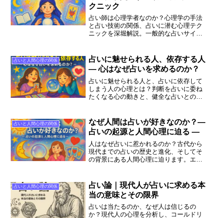
クニック
占い師は心理学者なのか？心理学の手法
と占い技術の関係、占いに潜む心理テク
ニックを深堀解説。一般的な占いサイト
では語られない“心に響く占い”の裏側と
は。
占いに魅せられる人、依存する人
占いと人間心理の関係
― 心はなぜ占いを求めるのか？
占いに魅せられる人と、占いに依存して
しまう人の心理とは？判断を占いに委ね
たくなる心の動きと、健全な占いとの付
き合い方を解説します。
なぜ人間は占いが好きなのか？―
占いと人間心理の関係
占いの起源と人間心理に迫る ―
人はなぜ占いに惹かれるのか？古代から
現代までの占いの歴史と進化、そしてそ
の背景にある人間心理に迫ります。エン
タメ以上の価値を持つ“占い”の本質とは。
占い論｜現代人が占いに求める本
占いと人間心理の関係
当の意味とその限界
占いは当たるのか、なぜ人は信じるの
か？現代人の心理を分析し、コールドリ