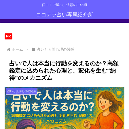
口コミで選ぶ、信頼の占い師
ココナラ占い専属紹介所
PR
ホーム
占いと人間心理の関係
占いで人は本当に行動を変えるのか？高額
鑑定に込められた心理と、変化を生む“納
得”のメカニズム
占いと人間心理の関係