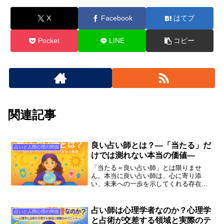
X
Facebook
はてブ
Pocket
LINE
コピー
関連記事
良い占い師とは？―「当たる」だ
占いと人間心理の関係
けでは測れない本当の価値―
「当たる＝良い占い師」とは限りませ
ん。本当に良い占い師は、心に寄り添
い、未来への一歩を示してくれる存在で
す。その理由を5つの視点で解説します。
占い師は心理学者なのか？心理学
占いと人間心理の関係
と占術が交差する領域と実際のテ