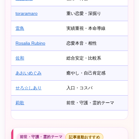
toraramaro
重い恋愛・深掘り
雷鳥
実績重視・本命導線
Rosalia Rubino
恋愛本音・相性
佐和
総合安定・比較系
あおいめぐみ
癒やし・自己肯定感
せろ☆しあり
入口・コスパ
莉歌
前世・守護・霊的テーマ
前世・守護・霊的テーマ
記事連動おすすめ