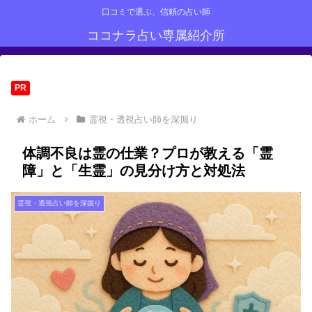
口コミで選ぶ、信頼の占い師
ココナラ占い専属紹介所
PR
ホーム
霊視・透視占い師を深掘り
体調不良は霊の仕業？プロが教える「霊
障」と「生霊」の見分け方と対処法
霊視・透視占い師を深掘り