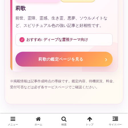
莉歌
前世、霊障、霊感、生き霊、悪夢、ソウルメイトな
ど、スピリチュアル色の強い記事と好相性です。
おすすめ: ディープな霊視テーマ向け
莉歌の鑑定ページを見る
※掲載情報は記事作成時点の導線です。鑑定内容、待機状況、料金、
受付可否などは必ず各サービスページでご確認ください。
霊視・透視占い師を深掘り
メニュー
ホーム
検索
トップ
サイドバー