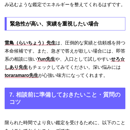
み込むような鑑定でエネルギーを整えてくれるはずです。
緊急性が高い、実績を重視したい場合
雷鳥（らいちょう）先生
は、圧倒的な実績と信頼感を持つ
本命候補です。また、急ぎで答えが欲しい場合には、即答
系の相談に強い
Yun先生
や、入口として試しやすい
せろ☆
しあり先生
もチェックしてみてください。深い悩みには
toraramaro先生
が心強い味方になってくれます。
7. 相談前に準備しておきたいこと・質問の
コツ
限られた時間でより良い鑑定を受けるために、以下のこと