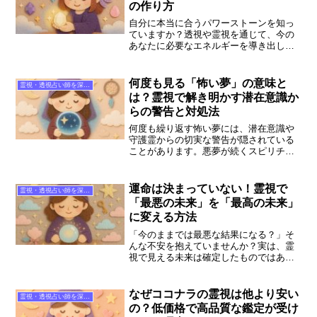
の作り方
自分に本当に合うパワーストーンを知っ
ていますか？透視や霊視を通じて、今の
あなたに必要なエネルギーを導き出し、
世界に一つのお守りを作る方法を解説。
ココナラの人気占い師の選び方や、悩み
別のおすすめ相談術も詳しくご紹介しま
何度も見る「怖い夢」の意味と
霊視・透視占い師を深掘り
す。
は？霊視で解き明かす潜在意識か
らの警告と対処法
何度も繰り返す怖い夢には、潜在意識や
守護霊からの切実な警告が隠されている
ことがあります。悪夢が続くスピリチュ
アルな理由、霊視鑑定でわかる夢の真
実、そして不安を解消するための具体的
なステップを、ココナラで人気の占い師
運命は決まっていない！霊視で
霊視・透視占い師を深掘り
と共に解説します。
「最悪の未来」を「最高の未来」
に変える方法
「今のままでは最悪な結果になる？」そ
んな不安を抱えていませんか？実は、霊
視で見える未来は確定したものではあり
ません。本記事では、霊視を活用して運
命を好転させる方法や、ココナラで信頼
できる占い師の見極め方を専門編集者が
なぜココナラの霊視は他より安い
霊視・透視占い師を深掘り
解説します。
の？低価格で高品質な鑑定が受け