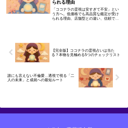
られる理由
「ココナラの霊視は安すぎて不安」とい
う方へ。低価格でも高品質な鑑定が受け
られる理由、店舗型との違い、信頼でき
る占い師の見極め方を徹底解説します。
せろ☆しあり先生など、初心者におすす
めの占い師も紹介。安心して相談するた
めのガイドです。
【完全版】ココナラの霊視占いは当た
る？本物を見極める5つのチェックリスト
誰にも言えない不倫愛…透視で視る「二
人の未来」と成就への最短ルート