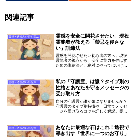
関連記事
霊感を安全に開花させたい。現役
霊視・透視占い師を深掘り
霊能者が教える「禁忌を侵さな
い」訓練法
霊感を開花させたい初心者の方へ。現役
霊能者の視点から、安全に能力を伸ばす
ための訓練法と、絶対にやってはいけな
い「禁忌」を詳しく解説します。守護霊
との対話や霊視の基礎、ココナラで信頼
できるプロに見極めを依頼するコツも紹
私の「守護霊」は誰？タイプ別の
霊視・透視占い師を深掘り
介します。
性格とあなたを守るメッセージの
受け取り方
自分の守護霊が誰か気になりませんか？
守護霊のタイプ別特徴や、日常でメッセ
ージを受け取るコツを詳しく解説。霊
視・守護霊対話で人気のココナラ占い師
「雷鳥先生」など、信頼できる相談先も
紹介します。あなたの人生を支える存在
あなたに最適な石はこれ！透視で
霊視・透視占い師を深掘り
との絆を深めましょう。
導き出す「世界に一つのお守り」