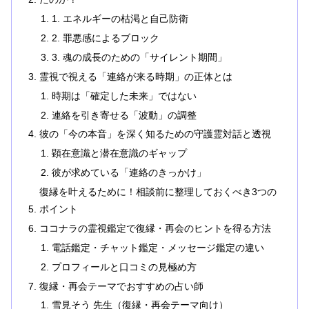
1. エネルギーの枯渇と自己防衛
2. 罪悪感によるブロック
3. 魂の成長のための「サイレント期間」
霊視で視える「連絡が来る時期」の正体とは
時期は「確定した未来」ではない
連絡を引き寄せる「波動」の調整
彼の「今の本音」を深く知るための守護霊対話と透視
顕在意識と潜在意識のギャップ
彼が求めている「連絡のきっかけ」
復縁を叶えるために！相談前に整理しておくべき3つの
ポイント
ココナラの霊視鑑定で復縁・再会のヒントを得る方法
電話鑑定・チャット鑑定・メッセージ鑑定の違い
プロフィールと口コミの見極め方
復縁・再会テーマでおすすめの占い師
雪見そう 先生（復縁・再会テーマ向け）