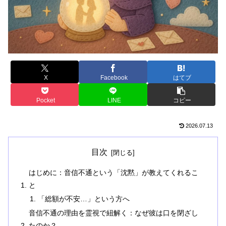
X
Facebook
はてブ
Pocket
LINE
コピー
2026.07.13
目次
はじめに：音信不通という「沈黙」が教えてくれるこ
と
「総額が不安…」という方へ
音信不通の理由を霊視で紐解く：なぜ彼は口を閉ざし
たのか？