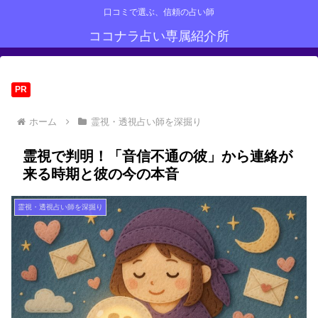
口コミで選ぶ、信頼の占い師
ココナラ占い専属紹介所
PR
ホーム
霊視・透視占い師を深掘り
霊視で判明！「音信不通の彼」から連絡が
来る時期と彼の今の本音
霊視・透視占い師を深掘り