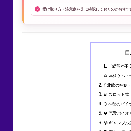
受け取り方・注意点を先に確認しておくのがおすす
目
「総額が不
🔮 本格ケル
ᛉ 北欧の神秘
☯ スロット式
🌕 神秘のバ
❤️ 恋愛バイ
🎲 ギャンブ