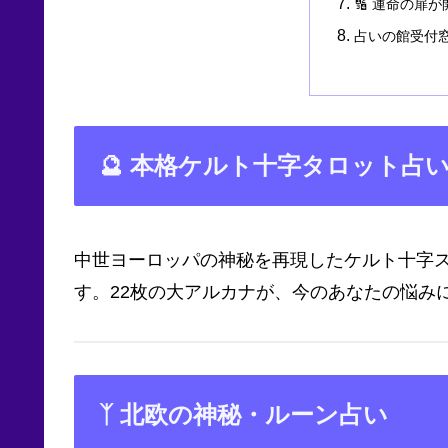
🔢 運命の扉
占いの館受付
🔮 本格ケルト十字タロット占
中世ヨーロッパの神秘を再現したケルト十字
す。22枚の大アルカナが、今のあなたの悩み
ᛉ 北欧の神秘・ルーン占い