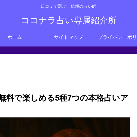
口コミで選ぶ、信頼の占い師
ココナラ占い専属紹介所
ホーム
サイトマップ
プライバシーポリ
無料で楽しめる5種7つの本格占いア