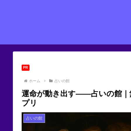
PR
ホーム
占いの館
運命が動き出す――占いの館｜
プリ
占いの館