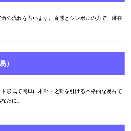
運命の流れを占います。直感とシンボルの力で、潜在
易）
ット形式で簡単に本卦・之卦を引ける本格的な易占で
あなたに。